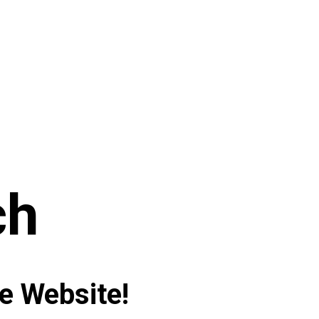
ch
ue Website!